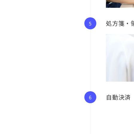
処方箋・
自動決済