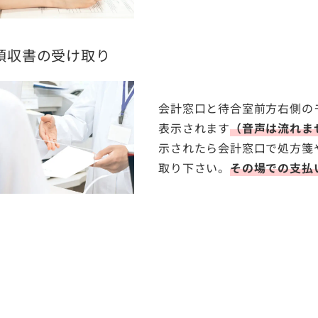
領収書の受け取り
会計窓口と待合室前方右側の
表示されます
（音声は流れま
示されたら会計窓口で処方箋
取り下さい。
その場での支払