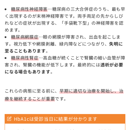
糖尿病性神経障害
⋯糖尿病の三大合併症のうち、最も早
く出現するのが末梢神経障害です。両手両足の先からしび
れなどの症状が出現する、「手袋靴下型」の神経障害を認
めます。
糖尿病網膜症
⋯眼の網膜が障害され、出血を起こしま
す。視力低下や網膜剥離、緑内障などにつながり、
失明に
至ることもあります
。
糖尿病性腎症
⋯高血糖が続くことで腎臓の細い血管が障
害され、腎臓の機能が低下します。最終的には
透析が必要
になる場合もあります
。
これらの病態に至る前に、
早期に適切な治療を開始し、治
療を継続することが重要
です。
HbA1cは受診当日に結果が分かります