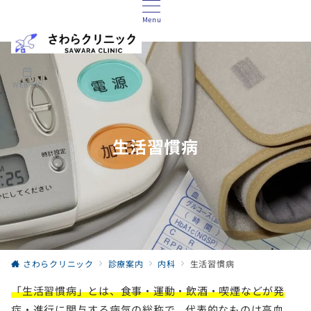
Menu
WEB予約
生活習慣病
さわらクリニック
診療案内
内科
生活習慣病
「生活習慣病」とは、食事・運動・飲酒・喫煙などが発
症・進行に関与する病気
の総称で、代表的なものは高血