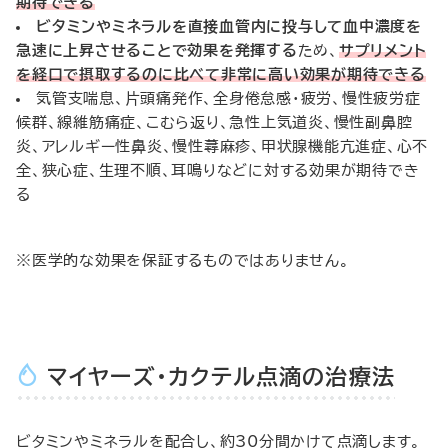
期待できる
ビタミンやミネラルを直接血管内に投与して血中濃度を
急速に上昇させることで効果を発揮する
ため、
サプリメント
を経口で摂取するのに比べて非常に高い効果が期待できる
気管支喘息、片頭痛発作、全身倦怠感・疲労、慢性疲労症
候群、線維筋痛症、こむら返り、急性上気道炎、慢性副鼻腔
炎、アレルギー性鼻炎、慢性蕁麻疹、甲状腺機能亢進症、心不
全、狭心症、生理不順、耳鳴りなどに対する効果が期待でき
る
※医学的な効果を保証するものではありません。
マイヤーズ・カクテル点滴の治療法
ビタミンやミネラルを配合し、約30分間かけて点滴します。